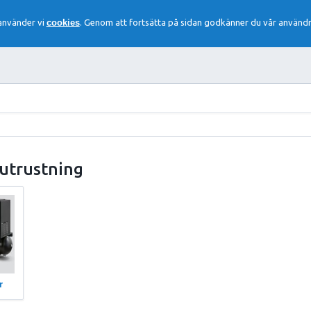
 använder vi
cookies
. Genom att fortsätta på sidan godkänner du vår användn
sutrustning
r