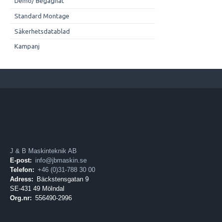
Demo/ Begagnat
Standard Montage
Säkerhetsdatablad
Kampanj
J & B Maskinteknik AB
E-post:
info@jbmaskin.se
Telefon:
+46 (0)31-788 30 00
Adress:
Bäckstensgatan 9
SE-431 49 Mölndal
Org.nr:
556490-2996